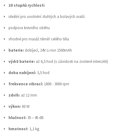
20 stupňů rychlosti
ideální pro uvolnění ztuhlých a bolavých svalů
podpora krevního oběhu
vhodné pro masáž téměř celého těla
baterie:
dobíjecí, 24V Li-Ion 1500mAh
výdrž baterie:
až 6,5 hod (v závislosti na zvolené intenzitě)
doba nabíjení:
3,5 hod
frekvence vibrací:
1800 - 3000 rpm
zdvih:
až 12 mm
výkon:
60 W
hlučnost:
35 – 45 dB
hmotnost
: 1,1 kg