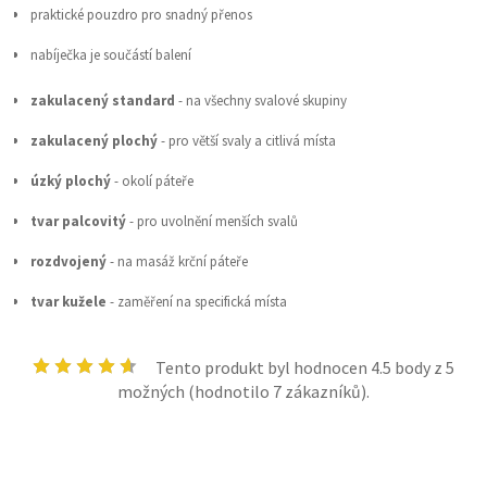
praktické pouzdro pro snadný přenos
nabíječka je součástí balení
zakulacený standard
- na všechny svalové skupiny
zakulacený plochý
- pro větší svaly a citlivá místa
úzký plochý
- okolí páteře
tvar palcovitý
- pro uvolnění menších svalů
rozdvojený
- na masáž krční páteře
tvar kužele
- zaměření na specifická místa
Tento produkt byl hodnocen
4.5
body z 5
možných (hodnotilo
7
zákazníků).