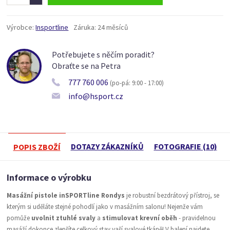
Výrobce:
Insportline
Záruka:
24 měsíců
Potřebujete s něčím poradit?
Obraťte se na Petra
777 760 006
(po-pá: 9:00 - 17:00)
info@hsport.cz
DOTAZY ZÁKAZNÍKŮ
FOTOGRAFIE (10)
POPIS ZBOŽÍ
Informace o výrobku
Masážní pistole inSPORTline
Rondys
je robustní bezdrátový přístroj, se
kterým si uděláte stejné pohodlí jako v masážním salonu! Nejenže vám
pomůže
uvolnit ztuhlé svaly
a
stimulovat krevní oběh
- pravidelnou
masáží dokonce zlepšíte celkový stav vaší svalové tkáně! V balení najdete