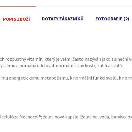
DOTAZY ZÁKAZNÍKŮ
FOTOGRAFIE (2)
POPIS ZBOŽÍ
cích rozpustný vitamín, který je velmi často nazýván jako sluneční 
 systému a pomáhá udržovat normální stav kostí, zubů a svalů.
nímu energetickému metabolismu, k normální funkci svalů, k normá
lulóza Methocel®; želatinová kapsle (želatina, voda, barvivo: oxid 