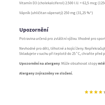
Vitamín D3 (cholekalciferol) 2.500 I.U. = 62,5 mcg (12
Vápník (uhličitan vápenatý) 250 mg (31,25 %*)
Upozornění
Potravina určená pro zvláštní výživu. Vhodné pro spo
Nevhodné pro děti, těhotné a kojící ženy. Nepřekračuj
Skladujete v suchu při teplotě do 25˚C, chraňte pře
Upozornění na alergeny
: Může obsahovat stopy
mlék
Alergeny zvýrazněny ve složení.