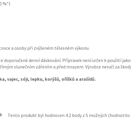
50 %*)
rtovce a osoby při zvýšeném tělesném výkonu.
te doporučené denní dávkování. Přípravek není určen k použití jak
d přímým slunečním zářením a před mrazem. Výrobce neručí za ško
a, vajec, sóji, lepku, korýšů, oříšků a arašídů.
Tento produkt byl hodnocen
4.2
body z 5 možných (hodnotilo