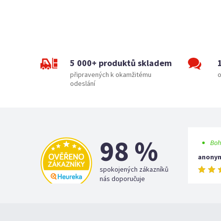
5 000+ produktů skladem
připravených k okamžitému
o
odeslání
98 %
Boh
anony
spokojených zákazníků
nás doporučuje