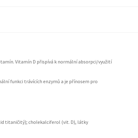
vitamín. Vitamín D přispívá k normální absorpci/využití
lní funkci trávících enzymů a je přínosem pro
titaničitý); cholekalciferol (vit. D), látky