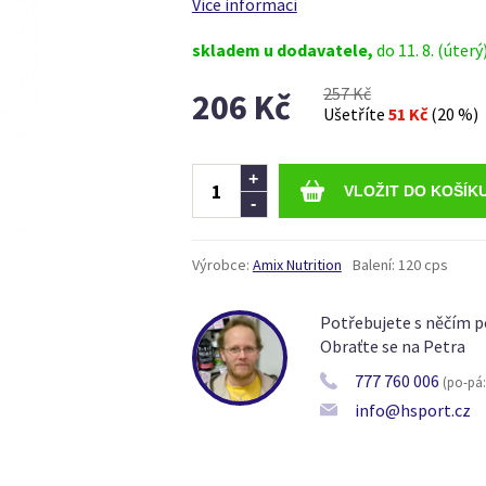
Více informací
skladem u dodavatele,
do 11. 8. (úterý
257 Kč
206 Kč
Ušetříte
51 Kč
(20 %)
Ks
+
-
Výrobce:
Amix Nutrition
Balení:
120 cps
Potřebujete s něčím p
Obraťte se na Petra
777 760 006
(po-pá: 
info@hsport.cz