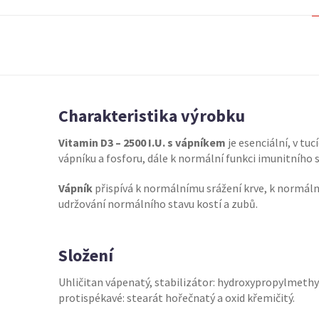
Charakteristika výrobku
Vitamin D3 – 2500 I.U. s vápníkem
je esenciální, v tu
vápníku a fosforu, dále k normální funkci imunitního
Vápník
přispívá k normálnímu srážení krve, k normál
udržování normálního stavu kostí a zubů.
Složení
Uhličitan vápenatý, stabilizátor: hydroxypropylmethylce
protispékavé: stearát hořečnatý a oxid křemičitý.