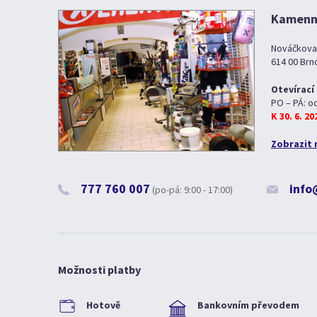
Kamenná
Nováčkova
614 00 Brn
Otevírací
PO – PÁ: o
K 30. 6. 2
Zobrazit 
777 760 007
info
(po-pá: 9:00 - 17:00)
Možnosti platby
Hotově
Bankovním převodem