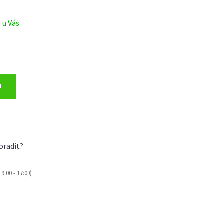
) u Vás
oradit?
9:00 - 17:00)