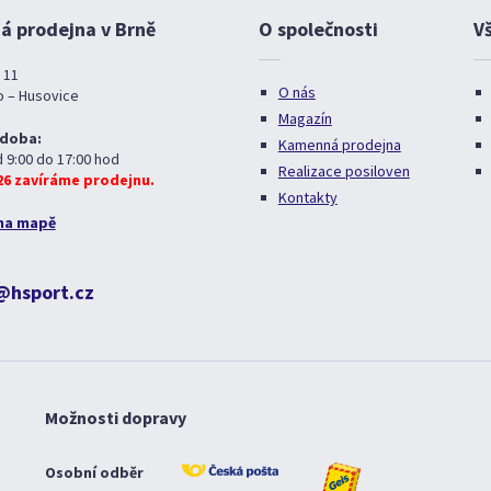
 prodejna v Brně
O společnosti
V
 11
O nás
o – Husovice
Magazín
 doba:
Kamenná prodejna
d 9:00 do 17:00 hod
Realizace posiloven
026 zavíráme prodejnu.
Kontakty
na mapě
@hsport.cz
Možnosti dopravy
Osobní odběr