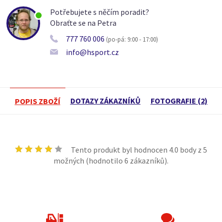
Potřebujete s něčím poradit?
Obraťte se na Petra
777 760 006
(po-pá: 9:00 - 17:00)
info@hsport.cz
DOTAZY ZÁKAZNÍKŮ
FOTOGRAFIE (2)
POPIS ZBOŽÍ
Tento produkt byl hodnocen
4.0
body z 5
možných (hodnotilo
6
zákazníků).