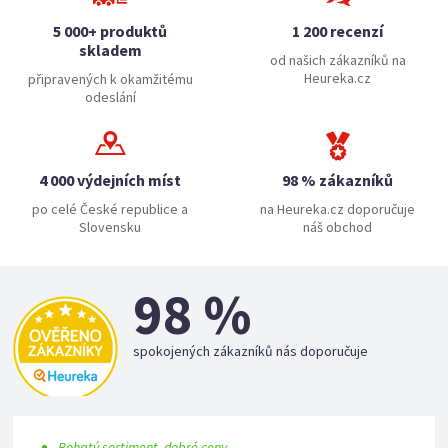
5 000+ produktů
1 200 recenzí
skladem
od našich zákazníků na
Heureka.cz
připravených k okamžitému
odeslání
4 000 výdejních míst
98 % zákazníků
po celé České republice a
na Heureka.cz doporučuje
Slovensku
náš obchod
98 %
spokojených zákazníků nás doporučuje
Bohatý sortiment, dobré ceny