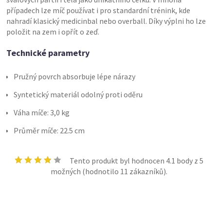
případech lze míč používat i pro standardní trénink, kde
nahradí klasický medicinbal nebo overball. Díky výplni ho lze
položit na zem i opřít o zeď.
Technické parametry
Pružný povrch absorbuje lépe nárazy
Syntetický materiál odolný proti oděru
Váha míče: 3,0 kg
Průměr míče: 22.5 cm
Tento produkt byl hodnocen
4.1
body z 5
možných (hodnotilo
11
zákazníků).