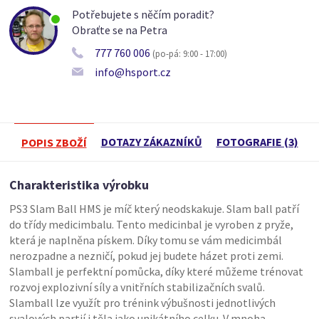
Potřebujete s něčím poradit?
Obraťte se na Petra
777 760 006
(po-pá: 9:00 - 17:00)
info@hsport.cz
DOTAZY ZÁKAZNÍKŮ
FOTOGRAFIE (3)
POPIS ZBOŽÍ
Charakteristika výrobku
PS3 Slam Ball HMS je míč který neodskakuje. Slam ball patří
do třídy medicimbalu. Tento medicinbal je vyroben z pryže,
která je naplněna pískem. Díky tomu se vám medicimbál
nerozpadne a nezničí, pokud jej budete házet proti zemi.
Slamball je perfektní pomůcka, díky které můžeme trénovat
rozvoj explozivní síly a vnitřních stabilizačních svalů.
Slamball lze využít pro trénink výbušnosti jednotlivých
svalových partií i těla jako unikátního celku. V mnoha