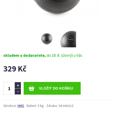
skladem u dodavatele,
do 18. 8. (úterý) u Vás
329 Kč
Ks
+
-
Výrobce:
HMS
Balení:
3 kg
Záruka:
24 měsíců