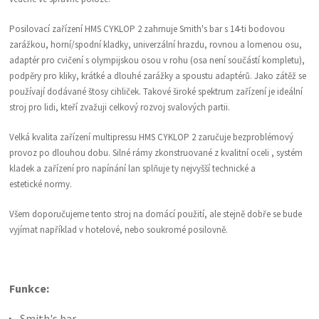
Posilovací zařízení HMS CYKLOP 2 zahrnuje Smith's bar s 14-ti bodovou
zarážkou, horní/spodní kladky, univerzální hrazdu, rovnou a lomenou osu,
adaptér pro cvičení s olympijskou osou v rohu (osa není součástí kompletu),
podpěry pro kliky, krátké a dlouhé zarážky a spoustu adaptérů. Jako zátěž se
používají dodávané štosy cihliček. Takové široké spektrum zařízení je ideální
stroj pro lidi, kteří zvažuji celkový rozvoj svalových partii.
Velká kvalita zařízení multipressu HMS CYKLOP 2 zaručuje bezproblémový
provoz po dlouhou dobu. Silné rámy zkonstruované z kvalitní oceli , systém
kladek a zařízení pro napínání lan splňuje ty nejvyšší technické a
estetické normy.
Všem doporučujeme tento stroj na domácí použití, ale stejně dobře se bude
vyjímat například v hotelové, nebo soukromé posilovně.
Funkce:
Smith's bar