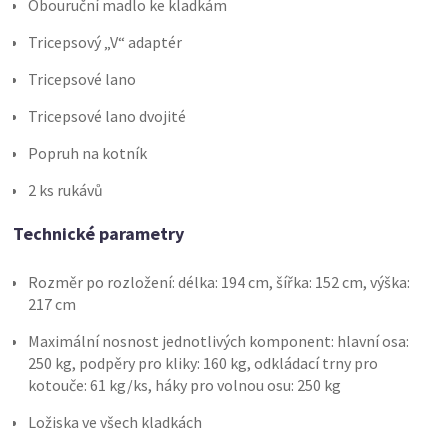
Obouruční madlo ke kladkám
Tricepsový „V“ adaptér
Tricepsové lano
Tricepsové lano dvojité
Popruh na kotník
2 ks rukávů
Technické parametry
Rozměr po rozložení: délka: 194 cm, šířka: 152 cm, výška:
217 cm
Maximální nosnost jednotlivých komponent: hlavní osa:
250 kg, podpěry pro kliky: 160 kg, odkládací trny pro
kotouče: 61 kg/ks, háky pro volnou osu: 250 kg
Ložiska ve všech kladkách