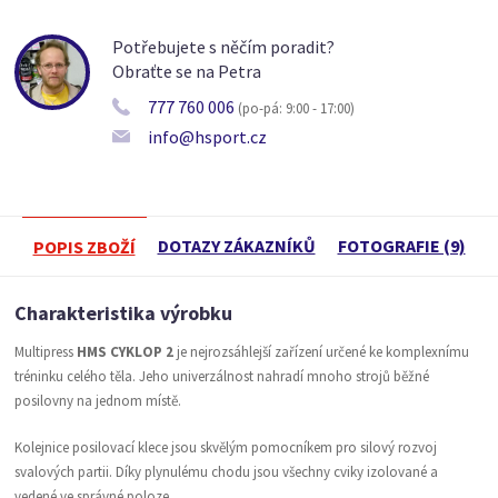
Potřebujete s něčím poradit?
Obraťte se na Petra
777 760 006
(po-pá: 9:00 - 17:00)
info@hsport.cz
DOTAZY ZÁKAZNÍKŮ
FOTOGRAFIE (9)
POPIS ZBOŽÍ
Charakteristika výrobku
Multipress
HMS CYKLOP 2
je nejrozsáhlejší zařízení určené ke komplexnímu
tréninku celého těla. Jeho univerzálnost nahradí mnoho strojů běžné
posilovny na jednom místě.
Kolejnice posilovací klece jsou skvělým pomocníkem pro silový rozvoj
svalových partii. Díky plynulému chodu jsou všechny cviky izolované a
vedené ve správné poloze.