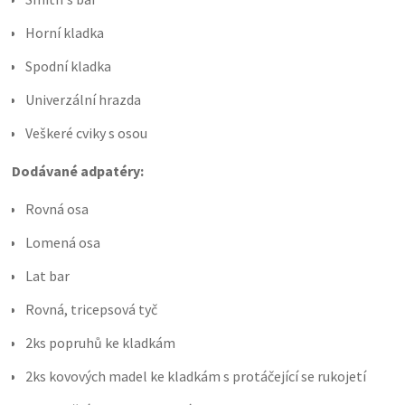
Horní kladka
Spodní kladka
Univerzální hrazda
Veškeré cviky s osou
Dodávané adpatéry:
Rovná osa
Lomená osa
Lat bar
Rovná, tricepsová tyč
2ks popruhů ke kladkám
2ks kovových madel ke kladkám s protáčející se rukojetí