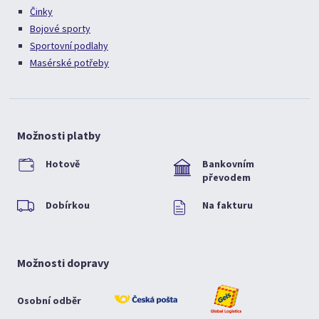
Činky
Bojové sporty
Sportovní podlahy
Masérské potřeby
Možnosti platby
Hotově
Bankovním
převodem
Dobírkou
Na fakturu
Možnosti dopravy
Osobní odběr