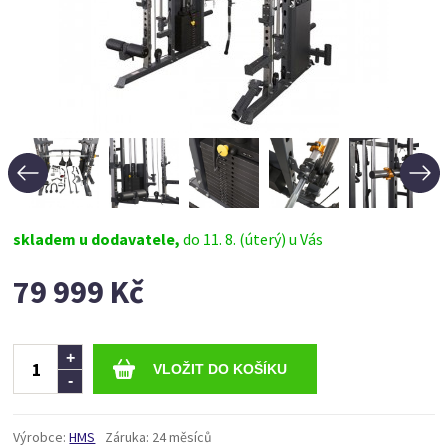
skladem u dodavatele,
do 11. 8. (úterý) u Vás
79 999 Kč
Ks
+
-
Výrobce:
HMS
Záruka:
24 měsíců