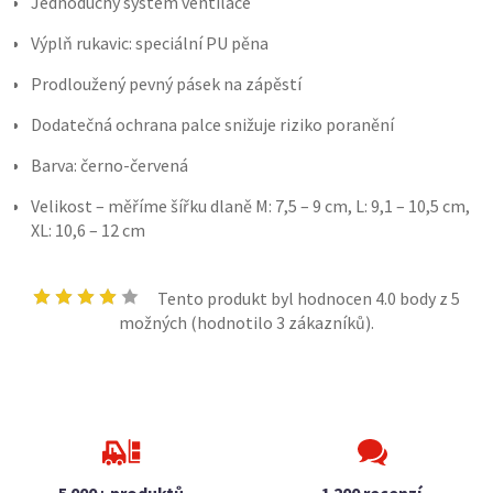
Jednoduchý systém ventilace
Výplň rukavic: speciální PU pěna
Prodloužený pevný pásek na zápěstí
Dodatečná ochrana palce snižuje riziko poranění
Barva: černo-červená
Velikost – měříme šířku dlaně M: 7,5 – 9 cm, L: 9,1 – 10,5 cm,
XL: 10,6 – 12 cm
Tento produkt byl hodnocen
4.0
body z 5
možných (hodnotilo
3
zákazníků).