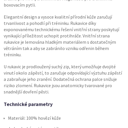
boxovacím pytli.
Elegantní design a vysoce kvalitní přírodní kůže zaručují
trvanlivost a pohodlí při tréninku. Rukavice díky
exponovanému technickému řešení vnitřní strany poskytují
vynikající příležitost uchopit protihráče. Vnitřní strana
rukavice je lemována hladkým materiálem s dostatečným
větráním tak a aby se zabránilo vzniku odřenin během
tréninku.
U rukavic je prodloužený suchý zip, který umožňuje dvojité
vinutí okolo zápěstí, to zaručuje odpovídající výztuhu zápěstí
a zabraňuje jeho zranění. Dodatečná ochrana palce snižuje
riziko zlomení. Rukavice jsou anatomicky tvarované pro
snadnější dovření pěsti.
Technické parametry
Materiál: 100% hovězí kůže