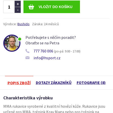
Ks
+
-
Výrobce:
Bushido
Záruka:
24 měsíců
Potřebujete s něčím poradit?
Obraťte se na Petra
777 760 006
(po-pá: 9:00 - 17:00)
info@hsport.cz
DOTAZY ZÁKAZNÍKŮ
FOTOGRAFIE (8)
POPIS ZBOŽÍ
Charakteristika výrobku
MMA rukavice vyrobené z kvalitní hovězí kůže. Rukavice jsou
určené pro MMA, trénink Krav Maga nebo pro trénink na