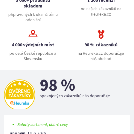
5 000+ produktů
1 200 recenzí
skladem
od našich zákazníků na
Heureka.cz
připravených k okamžitému
odeslání
4 000 výdejních míst
98 % zákazníků
po celé České republice a
na Heureka.cz doporučuje
Slovensku
náš obchod
98 %
spokojených zákazníků nás doporučuje
Bohatý sortiment, dobré ceny
anonym
,
14. 6. 2026