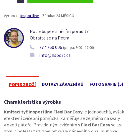
Výrobce:
Insportline
Záruka:
24 MĚSÍCŮ
Potřebujete s něčím poradit?
Obraťte se na Petra
777 760 006
(po-pá: 9:00 - 17:00)
info@hsport.cz
DOTAZY ZÁKAZNÍKŮ
FOTOGRAFIE (5)
POPIS ZBOŽÍ
Charakteristika výrobku
Kmitací tyč Insportline Flexi Bar Easy
je jednoduchá, avšak
efektivní cvičební pomůcka. Zaměřuje se zejména na svaly
v okolí páteře. Pravidelným cvičením s
Flexi Bar Easy
se lze
zbavit bolesti zad, zpevnit svaly pánevního dna, hluboké