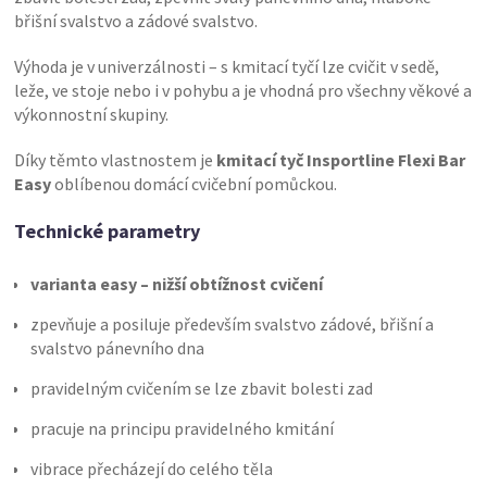
břišní svalstvo a zádové svalstvo.
Výhoda je v univerzálnosti – s kmitací tyčí lze cvičit v sedě,
leže, ve stoje nebo i v pohybu a je vhodná pro všechny věkové a
výkonnostní skupiny.
Díky těmto vlastnostem je
kmitací tyč Insportline Flexi Bar
Easy
oblíbenou domácí cvičební pomůckou.
Technické parametry
varianta easy – nižší obtížnost cvičení
zpevňuje a posiluje především svalstvo zádové, břišní a
svalstvo pánevního dna
pravidelným cvičením se lze zbavit bolesti zad
pracuje na principu pravidelného kmitání
vibrace přecházejí do celého těla