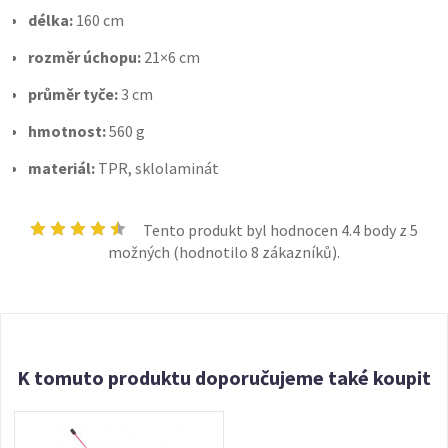
délka:
160 cm
rozměr úchopu:
21×6 cm
průměr tyče:
3 cm
hmotnost:
560 g
materiál:
TPR, sklolaminát
Tento produkt byl hodnocen
4.4
body z 5
možných (hodnotilo
8
zákazníků).
K tomuto produktu doporučujeme také koupit