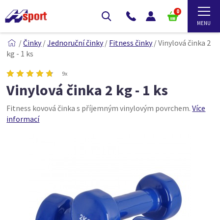
0
/
Činky
/
Jednoruční činky
/
Fitness činky
/
Vinylová činka 2
kg - 1 ks
9x
Vinylová činka 2 kg - 1 ks
Fitness kovová činka s příjemným vinylovým povrchem.
Více
informací