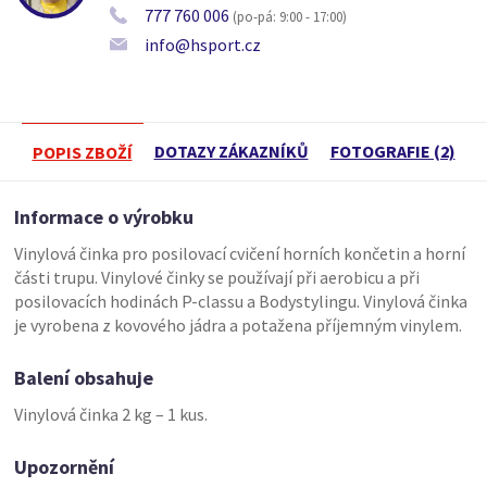
777 760 006
(po-pá: 9:00 - 17:00)
info@hsport.cz
DOTAZY ZÁKAZNÍKŮ
FOTOGRAFIE (2)
POPIS ZBOŽÍ
Informace o výrobku
Vinylová činka pro posilovací cvičení horních končetin a horní
části trupu. Vinylové činky se používají při aerobicu a při
posilovacích hodinách P-classu a Bodystylingu. Vinylová činka
je vyrobena z kovového jádra a potažena příjemným vinylem.
Balení obsahuje
Vinylová činka 2 kg – 1 kus.
Upozornění