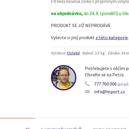
Fitness kovová činka s příjemným viny
na objednávku,
do 24. 8. (pondělí) u Vás
PRODUKT SE JIŽ NEPRODÁVÁ
Vyberte si jiný produkt
z této kategorie
.
Výrobce:
Ostatní
Balení:
2.5 kg
Záruka:
24 m
Potřebujete s něčím p
Obraťte se na Petra
777 760 006
(po-pá: 
info@hsport.cz