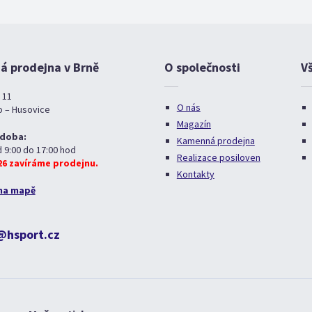
 prodejna v Brně
O společnosti
V
 11
O nás
o – Husovice
Magazín
 doba:
Kamenná prodejna
d 9:00 do 17:00 hod
Realizace posiloven
026 zavíráme prodejnu.
Kontakty
na mapě
@hsport.cz