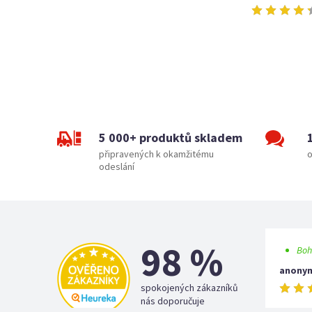
5 000+ produktů skladem
připravených k okamžitému
o
odeslání
98 %
Boh
anony
spokojených zákazníků
nás doporučuje