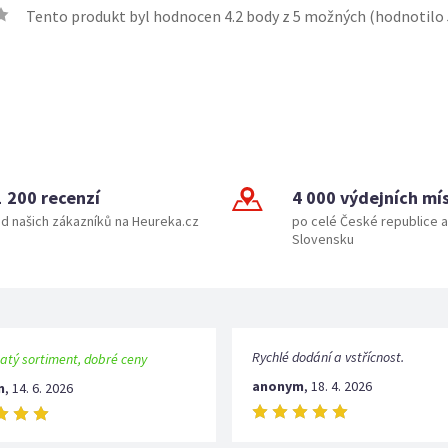
Tento produkt byl hodnocen
4.2
body z 5 možných (hodnotilo
1 200 recenzí
4 000 výdejních mí
d našich zákazníků na Heureka.cz
po celé České republice a
Slovensku
Rychlé dodání a vstřícnost.
atý sortiment, dobré ceny
anonym
,
18. 4. 2026
m
,
14. 6. 2026