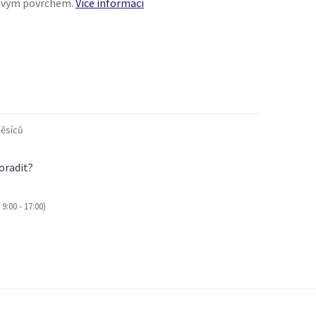
lovým povrchem.
Více informací
ěsíců
oradit?
9:00 - 17:00)