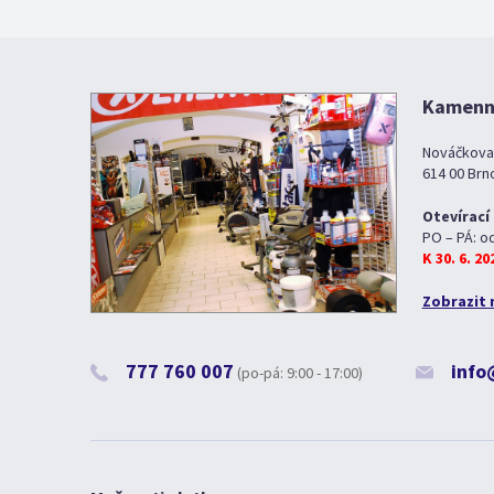
Kamenná
Nováčkova
614 00 Brn
Otevírací
PO – PÁ: o
K 30. 6. 2
Zobrazit 
777 760 007
info
(po-pá: 9:00 - 17:00)