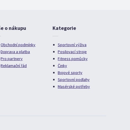
še o nákupu
Kategorie
Obchodní podmínky
Sportovní výživa
Doprava a platba
Posilovací stroje
Pro partnery
Fitness pomůcky
Reklamační řád
Činky
Bojové sporty
Sportovní podlahy
Masérské potřeby