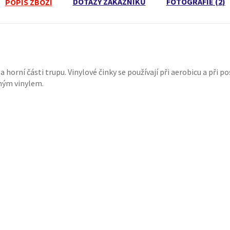
DOTAZY ZÁKAZNÍKŮ
FOTOGRAFIE (2)
POPIS ZBOŽÍ
a horní části trupu. Vinylové činky se používají při aerobicu a při 
mným vinylem.