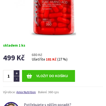
skladem 1 ks
680 Kč
499 Kč
Ušetříte
181 Kč
(27 %)
Ks
+
-
Výrobce:
Amix Nutrition
Balení:
360 cps
Potřebujete s něčím poradit?