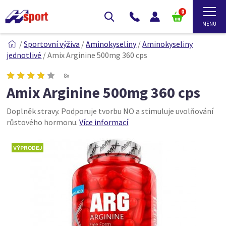
0
/
Sportovní výživa
/
Aminokyseliny
/
Aminokyseliny
jednotlivé
/
Amix Arginine 500mg 360 cps
8x
Amix Arginine 500mg 360 cps
Doplněk stravy. Podporuje tvorbu NO a stimuluje uvolňování
růstového hormonu.
Více informací