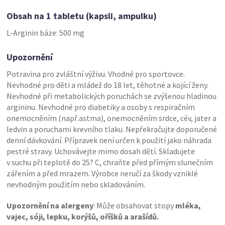
Obsah na 1 tabletu (kapsli, ampulku)
L-Arginin báze: 500 mg
Upozornění
Potravina pro zvláštní výživu. Vhodné pro sportovce.
Nevhodné pro děti a mládež do 18 let, těhotné a kojící ženy.
Nevhodné při metabolických poruchách se zvýšenou hladinou
argininu. Nevhodné pro diabetiky a osoby s respiračním
onemocněním (např.astma), onemocněním srdce, cév, jater a
ledvin a poruchami krevního tlaku. Nepřekračujte doporučené
denní dávkování. Přípravek není určen k použití jako náhrada
pestré stravy. Uchovávejte mimo dosah dětí. Skladujete
v suchu při teplotě do 25? C, chraňte před přímým slunečním
zářením a před mrazem. Výrobce neručí za škody vzniklé
nevhodným použitím nebo skladováním.
Upozornění na alergeny
: Může obsahovat stopy
mléka,
vajec, sóji, lepku, korýšů, oříšků a arašídů.