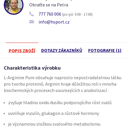
Obraťte se na Petra
777 760 006
(po-pá: 9:00 - 17:00)
info@hsport.cz
DOTAZY ZÁKAZNÍKŮ
FOTOGRAFIE (1)
POPIS ZBOŽÍ
Charakteristika výrobku
L-Arginine Pure obsahuje naprosto nepostradatelnou látku
pro tvorbu proteinů. Arginin hraje důležitou roli v mnoha
biochemických procesech souvisejících s anabolizací :
zvyšuje hladinu oxidu dusíku podporujícího růst svalů
uvolňuje inzulín, glukagon a růstové hormony
je významnou složkou svalového metabolismu