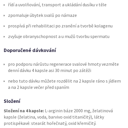
řídí a uvolňování, transport a ukládání dusíku v těle
zpomaluje úbytek svalů po námaze
prospívá při rehabilitaci po zranění a tvorbě kolagenu
zvyšuje obranyschopnost a u mužů tvorbu spermatu
Doporučené dávkování
pro podporu nárůstu regenerace svalové hmoty vezměte
denní dávku 4 kapsle asi 30 minut po zátěži
nebo tuto dávku můžete rozdělit na 2 kapsle ráno s jídlem
a na 2 kapsle večer před spaním
Složení
Složení na 4 kapsle:
L-arginin báze 2000 mg, želatinová
kapsle (želatina, voda, barvivo oxid titaničitý), látky
protispékavé: stearát hořečnatý, oxid křemičitý.