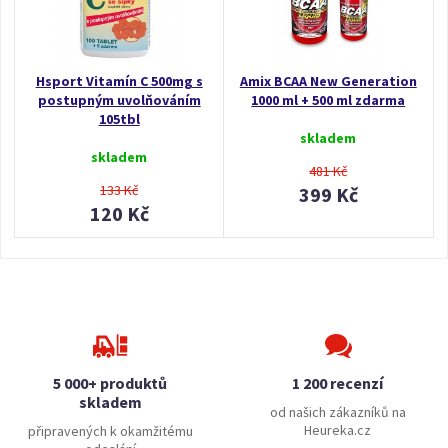
Hsport Vitamín C 500mg s
Amix BCAA New Generation
postupným uvolňováním
1000 ml + 500 ml zdarma
105tbl
skladem
skladem
481 Kč
133 Kč
399 Kč
120 Kč
5 000+ produktů
1 200 recenzí
skladem
od našich zákazníků na
Heureka.cz
připravených k okamžitému