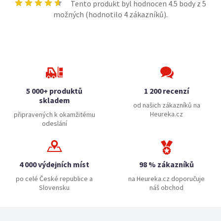
Tento produkt byl hodnocen
4.5
body z 5
možných (hodnotilo
4
zákazníků).
5 000+ produktů
1 200 recenzí
skladem
od našich zákazníků na
Heureka.cz
připravených k okamžitému
odeslání
4 000 výdejních míst
98 % zákazníků
po celé České republice a
na Heureka.cz doporučuje
Slovensku
náš obchod