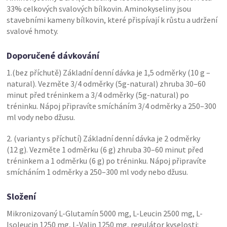
33% celkových svalových bílkovin. Aminokyseliny jsou
stavebními kameny bílkovin, které přispívají k růstu a udržení
svalové hmoty.
Doporučené dávkování
1.(bez příchutě) Základní denní dávka je 1,5 odměrky (10 g –
natural). Vezměte 3/4 odměrky (5g-natural) zhruba 30–60
minut před tréninkem a 3/4 odměrky (5g-natural) po
tréninku. Nápoj připravíte smícháním 3/4 odměrky a 250–300
ml vody nebo džusu.
2. (varianty s příchutí) Základní denní dávka je 2 odměrky
(12 g). Vezměte 1 odměrku (6 g) zhruba 30–60 minut před
tréninkem a 1 odměrku (6 g) po tréninku. Nápoj připravíte
smícháním 1 odměrky a 250–300 ml vody nebo džusu.
Složení
Mikronizovaný L-Glutamín 5000 mg, L-Leucin 2500 mg, L-
Isoleucin 1250 mg, L-Valin 1250 mg, regulátor kyselosti: