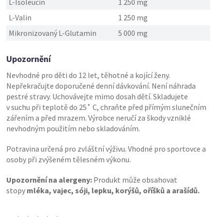
L-Isoleucin
1 250 mg
L-Valin
1 250 mg
Mikronizovaný L-Glutamin
5 000 mg
Upozornění
Nevhodné pro děti do 12 let, těhotné a kojící ženy.
Nepřekračujte doporučené denní dávkování. Není náhrada
pestré stravy. Uchovávejte mimo dosah dětí. Skladujete
v suchu při teplotě do 25˚ C, chraňte před přímým slunečním
zářením a před mrazem. Výrobce neručí za škody vzniklé
nevhodným použitím nebo skladováním.
Potravina určená pro zvláštní výživu. Vhodné pro sportovce a
osoby při zvýšeném tělesném výkonu.
Upozornění na alergeny:
Produkt může obsahovat
stopy
mléka, vajec, sóji, lepku, korýšů, oříšků a arašídů.