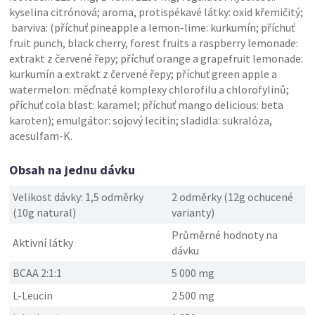
kyselina citrónová; aroma, protispékavé látky: oxid křemičitý;
barviva: (příchuť pineapple a lemon-lime: kurkumín; příchuť
fruit punch, black cherry, forest fruits a raspberry lemonade:
extrakt z červené řepy; příchuť orange a grapefruit lemonade:
kurkumín a extrakt z červené řepy; příchuť green apple a
watermelon: měďnaté komplexy chlorofilu a chlorofylinů;
příchuť cola blast: karamel; příchuť mango delicious: beta
karoten); emulgátor: sojový lecitin; sladidla: sukralóza,
acesulfam-K.
Obsah na jednu dávku
Velikost dávky: 1,5 odměrky
2 odměrky (12g ochucené
(10g natural)
varianty)
Průměrné hodnoty na
Aktivní látky
dávku
BCAA 2:1:1
5 000 mg
L-Leucin
2 500 mg