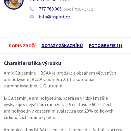
777 760 006
(po-pá: 9:00 - 17:00)
info@hsport.cz
DOTAZY ZÁKAZNÍKŮ
FOTOGRAFIE (1)
POPIS ZBOŽÍ
Charakteristika výrobku
Amix Glutamine + BCAA je produkt s obsahem větvených
aminokyselin BCAA v poměru 2:1:1 v kombinaci
s aminokyselinou L-Glutamin.
L-Glutamin je aminokyselina, která se v lidském těle
vyskytuje v největším množství. Představuje 60% všech
aminokyselin v kosterním svalstvu a cca 20% celkových
cirkulujících aminokyselin.
Aminokyseliny BCAA(L-Leucin, L-Isoleucin, L-Valin) tvoří cca