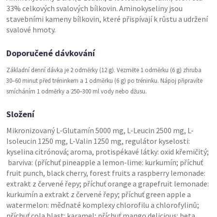
33% celkových svalových bílkovin. Aminokyseliny jsou
stavebními kameny bílkovin, které přispívají k růstu a udržení
svalové hmoty.
Doporučené dávkování
Základní denní dávka je 2 odměrky (12 g). Vezměte 1 odměrku (6 g) zhruba
30–60 minut před tréninkem a 1 odměrku (6 g) po tréninku. Nápoj připravíte
smícháním 1 odměrky a 250–300 ml vody nebo džusu.
Složení
Mikronizovaný L-Glutamín 5000 mg, L-Leucin 2500 mg, L-
Isoleucin 1250 mg, L-Valin 1250 mg, regulátor kyselosti:
kyselina citrónová; aroma, protispékavé látky: oxid křemičitý;
barviva: (příchuť pineapple a lemon-lime: kurkumín; příchuť
fruit punch, black cherry, forest fruits a raspberry lemonade:
extrakt z červené řepy; příchuť orange a grapefruit lemonade:
kurkumín a extrakt z červené řepy; příchuť green apple a
watermelon: měďnaté komplexy chlorofilu a chlorofylinů;
příchuť cola blast: karamel; příchuť mango delicious: beta