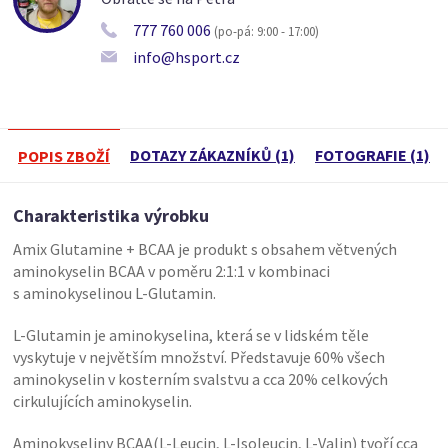
777 760 006
(po-pá: 9:00 - 17:00)
info@hsport.cz
DOTAZY ZÁKAZNÍKŮ (1)
FOTOGRAFIE (1)
POPIS ZBOŽÍ
Charakteristika výrobku
Amix Glutamine + BCAA je produkt s obsahem větvených
aminokyselin BCAA v poměru 2:1:1 v kombinaci
s aminokyselinou L-Glutamin.
L-Glutamin je aminokyselina, která se v lidském těle
vyskytuje v největším množství. Představuje 60% všech
aminokyselin v kosterním svalstvu a cca 20% celkových
cirkulujících aminokyselin.
Aminokyseliny BCAA(L-Leucin, L-Isoleucin, L-Valin) tvoří cca