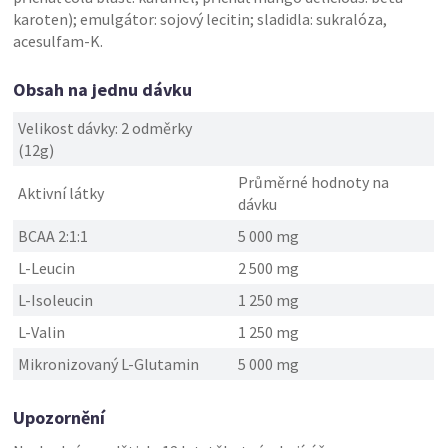
karoten); emulgátor: sojový lecitin; sladidla: sukralóza,
acesulfam-K.
Obsah na jednu dávku
Velikost dávky: 2 odměrky
(12g)
Průměrné hodnoty na
Aktivní látky
dávku
BCAA 2:1:1
5 000 mg
L-Leucin
2 500 mg
L-Isoleucin
1 250 mg
L-Valin
1 250 mg
Mikronizovaný L-Glutamin
5 000 mg
Upozornění