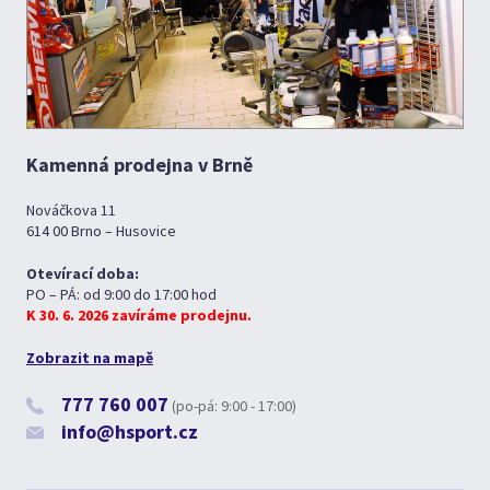
Kamenná prodejna v Brně
Nováčkova 11
614 00 Brno – Husovice
Otevírací doba:
PO – PÁ: od 9:00 do 17:00 hod
K 30. 6. 2026 zavíráme prodejnu.
Zobrazit na mapě
777 760 007
(po-pá: 9:00 - 17:00)
info@hsport.cz