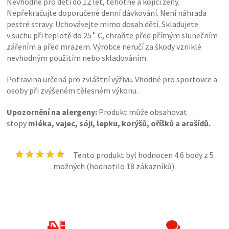
Nevhodné pro děti do 12 let, těhotné a kojící ženy.
Nepřekračujte doporučené denní dávkování. Není náhrada
pestré stravy. Uchovávejte mimo dosah dětí. Skladujete
v suchu při teplotě do 25˚ C, chraňte před přímým slunečním
zářením a před mrazem. Výrobce neručí za škody vzniklé
nevhodným použitím nebo skladováním.
Potravina určená pro zvláštní výživu. Vhodné pro sportovce a
osoby při zvýšeném tělesném výkonu.
Upozornění na alergeny:
Produkt může obsahovat
stopy
mléka, vajec, sóji, lepku, korýšů, oříšků a arašídů.
Tento produkt byl hodnocen
4.6
body z 5
možných (hodnotilo
18
zákazníků).