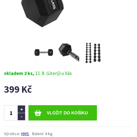
skladem 2 ks,
11. 8. (úterý) u Vás
399 Kč
Ks
+
-
Výrobce:
HMS
Balení:
4 kg