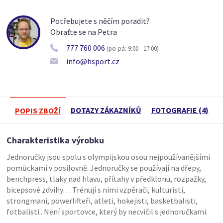
Potřebujete s něčím poradit?
Obraťte se na Petra
777 760 006
(po-pá: 9:00 - 17:00)
info@hsport.cz
DOTAZY ZÁKAZNÍKŮ
FOTOGRAFIE (4)
POPIS ZBOŽÍ
Charakteristika výrobku
Jednoručky jsou spolu s olympijskou osou nejpoužívanějšími
pomůckami v posilovně. Jednoručky se používají na dřepy,
benchpress, tlaky nad hlavu, přítahy v předklonu, rozpažky,
bicepsové zdvihy… Trénují s nimi vzpěrači, kulturisti,
strongmani, powerlifteři, atleti, hokejisti, basketbalisti,
fotbalisti.. Není sportovce, který by necvičil s jednoručkami.