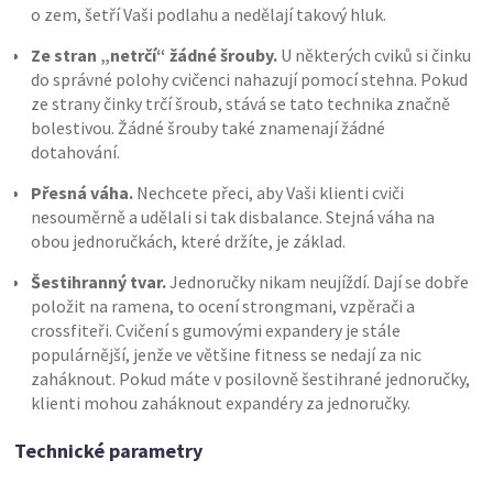
o zem, šetří Vaši podlahu a nedělají takový hluk.
Ze stran „netrčí“ žádné šrouby.
U některých cviků si činku
do správné polohy cvičenci nahazují pomocí stehna. Pokud
ze strany činky trčí šroub, stává se tato technika značně
bolestivou. Žádné šrouby také znamenají žádné
dotahování.
Přesná váha.
Nechcete přeci, aby Vaši klienti cviči
nesouměrně a udělali si tak disbalance. Stejná váha na
obou jednoručkách, které držíte, je základ.
Šestihranný tvar.
Jednoručky nikam neujíždí. Dají se dobře
položit na ramena, to ocení strongmani, vzpěrači a
crossfiteři. Cvičení s gumovými expandery je stále
populárnější, jenže ve většine fitness se nedají za nic
zaháknout. Pokud máte v posilovně šestihrané jednoručky,
klienti mohou zaháknout expandéry za jednoručky.
Technické parametry