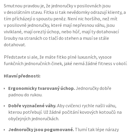
Smutnou pravdou je, že jednoručky v posilovnách jsou
v desolátním stavu. Fitka si tak nevědomky odrazují klienty, a
tím přícházejí o spoustu peněz. Není nic horšího, než mít
v posilovně jednoručky, které mají nepřesnou váhu, jsou
viviklané, mají orezlý úchop, nebo hůř, mají ty dotahovací
šrouby na stranách co tlačí do stehen a musí se stále
dotahovat.
Představte si ale, že máte fitko plné luxusních, vysoce
funkčních jednoručních činek, jaké nemá žádné fitness v okolí.
Hlavní přednosti:
Ergonomicky tvarovaný úchop.
Jednoručky dobře
padnou do rukou.
Dobře vyznačené váhy.
Aby cvičenci rychle našli váhu,
kterou potřebují. Už žádné počitání kovových kotoučů na
obyčejných jednoručkách.
Jednoručky jsou pogumované.
Tlumí tak lépe nárazy