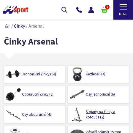
0
/
Činky
/
Arsenal
Činky Arsenal
Jednoruční činky (94)
Kettlebell (4)
Obouruční činky (0)
Osy jednoruční (6)
Stojany na činky a
Osy obouruční (47)
kotouče (2)
Závaží průměr 25 mm