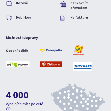
Hotově
Bankovním
převodem
Dobírkou
Na fakturu
Možnosti dopravy
Osobní odběr
4 000
výdejních míst po celé
ČR