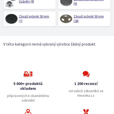
Uzávěry (8)
(0)
Závaží průměr 30 mm
Závaží průměr 50 mm
(7)
(28)
V této kategorii nemá vybraný výrobce žádný produkt.
5 000+ produktů
1 200 recenzí
skladem
od našich zákazníků na
Heureka.cz
připravených k okamžitému
odeslání