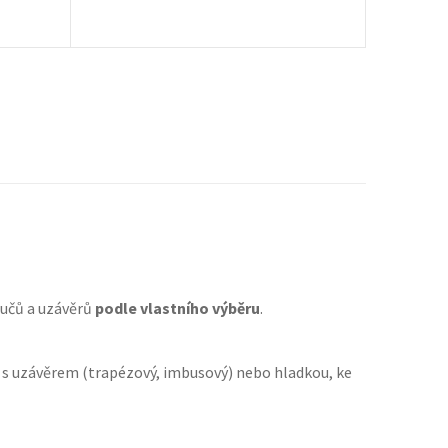
oučů a uzávěrů
podle vlastního výběru
.
su s uzávěrem (trapézový, imbusový) nebo hladkou, ke