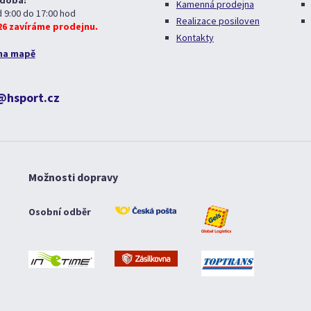
 doba:
Kamenná prodejna
d 9:00 do 17:00 hod
Realizace posiloven
026 zavíráme prodejnu.
Kontakty
na mapě
@hsport.cz
Možnosti dopravy
Osobní odběr