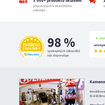
5 000+ produktů skladem
připravených k okamžitému
o
odeslání
98 %
Boh
anony
spokojených zákazníků
nás doporučuje
Kamenná
Nováčkova
614 00 Brn