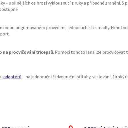
nky – u silnějších os hrozí vyklouznutí z ruky a případné zranění
 postupně.
ém nebo pogumovaném provedení, jednoduché či s madly. Hmotno
port.
o na procvičování tricepsů
. Pomocí tohoto lana lze procvičovat ta
du
adaptérů
– na jednoruční či dvouruční přítahy, veslování, široký 