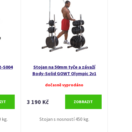
R-S004
Stojan na 50mm tyče a závaží
Body-Solid GOWT Olympic 2v1
dočasně vyprodáno
3 190 Kč
ZIT
ZOBRAZIT
 kg.
Stojan s nosností 450 kg.