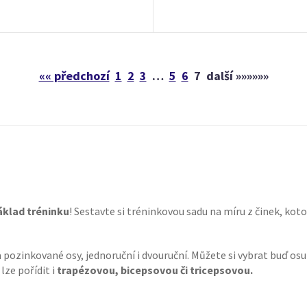
«« předchozí
1
2
3
…
5
6
7
další »»»»»»
áklad tréninku
! Sestavte si tréninkovou sadu na míru z činek, kot
a pozinkované osy, jednoruční i dvouruční. Můžete si vybrat buď o
 lze pořídit i
trapézovou, bicepsovou či tricepsovou.