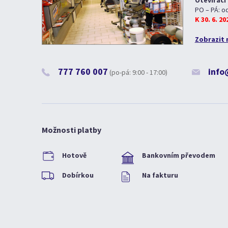
Otevírací
PO – PÁ: o
K 30. 6. 2
Zobrazit 
777 760 007
info
(po-pá: 9:00 - 17:00)
Možnosti platby
Hotově
Bankovním převodem
Dobírkou
Na fakturu