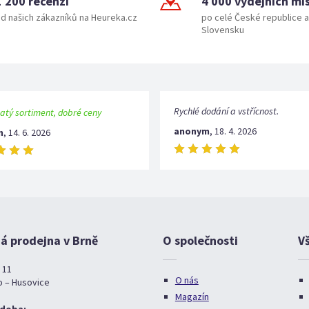
1 200 recenzí
4 000 výdejních mí
d našich zákazníků na Heureka.cz
po celé České republice a
Slovensku
Rychlé dodání a vstřícnost.
atý sortiment, dobré ceny
anonym
,
18. 4. 2026
m
,
14. 6. 2026
 prodejna v Brně
O společnosti
V
 11
O nás
o – Husovice
Magazín