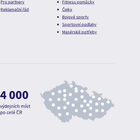
Pro partnery
Fitness pomůcky
Reklamační řád
Činky
Bojové sporty
Sportovní podlahy
Masérské potřeby
4 000
výdejních míst
po celé ČR