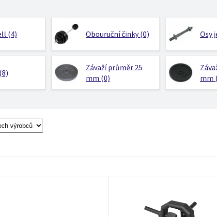
ll (4)
Obouruční činky (0)
Osy j
Závaží průměr 25
Záva
(8)
mm (0)
mm (