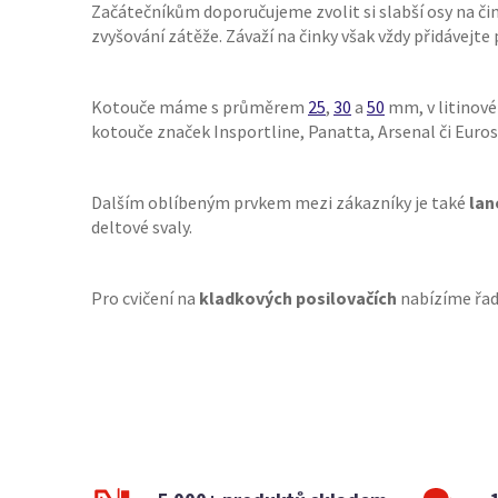
Začátečníkům doporučujeme zvolit si slabší osy na či
zvyšování zátěže. Závaží na činky však vždy přidávejte
Kotouče máme s průměrem
25
,
30
a
50
mm, v litinov
kotouče značek Insportline, Panatta, Arsenal či Euros
Dalším oblíbeným prvkem mezi zákazníky je také
lan
deltové svaly.
Pro cvičení na
kladkových posilovačích
nabízíme řa