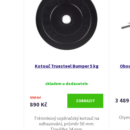
Kotouč Truesteel Bumper 5 kg
Obou
skladem u dodavatele
990 Kč
3 489
ZOBRAZIT
890 Kč
Olymp
Tréninkový vzpěračský kotouč na
odhazování, průměr 50 mm.
Tloušťka 24 mm.