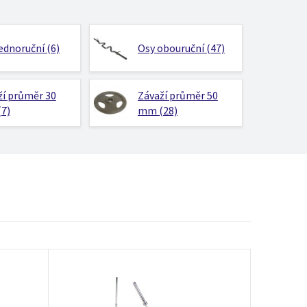
ednoruční (6)
Osy obouruční (47)
ží průměr 30
Závaží průměr 50
7)
mm (28)