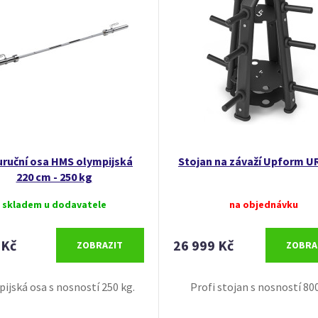
ruční osa HMS olympijská
Stojan na závaží Upform U
220 cm - 250 kg
skladem u dodavatele
na objednávku
 Kč
26 999 Kč
ZOBRAZIT
ZOBRA
ijská osa s nosností 250 kg.
Profi stojan s nosností 800