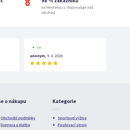
st
98 % zákazníků
na Heureka.cz doporučuje náš
obchod
ok
anonym
,
9. 4. 2026
še o nákupu
Kategorie
Obchodní podmínky
Sportovní výživa
Doprava a platba
Posilovací stroje