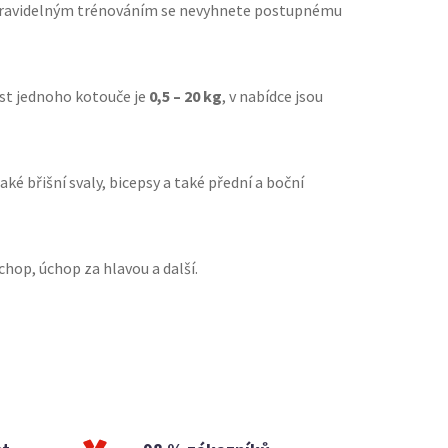
. S pravidelným trénováním se nevyhnete postupnému
st jednoho kotouče je
0,5 – 20 kg
, v nabídce jsou
ké břišní svaly, bicepsy a také přední a boční
úchop, úchop za hlavou a další.