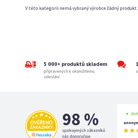
V této kategorii nemá vybraný výrobce žádný produkt.
5 000+ produktů skladem
připravených k okamžitému
o
odeslání
98 %
Boh
anony
spokojených zákazníků
nás doporučuje