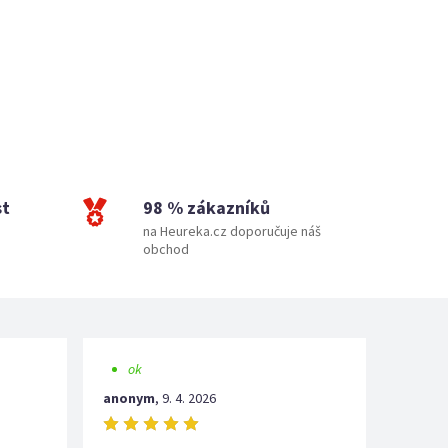
st
98 % zákazníků
na Heureka.cz doporučuje náš
obchod
ok
anonym
,
9. 4. 2026