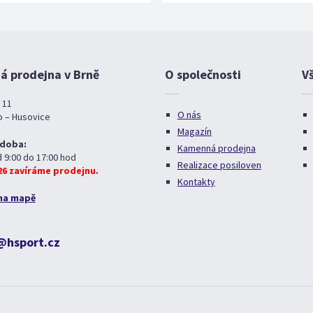
 prodejna v Brně
O společnosti
V
 11
O nás
o – Husovice
Magazín
 doba:
Kamenná prodejna
d 9:00 do 17:00 hod
Realizace posiloven
026 zavíráme prodejnu.
Kontakty
na mapě
@hsport.cz