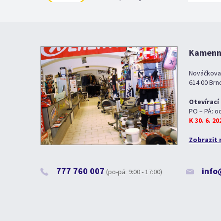
Kamenná
Nováčkova
614 00 Brn
Otevírací
PO – PÁ: o
K 30. 6. 2
Zobrazit 
777 760 007
info
(po-pá: 9:00 - 17:00)