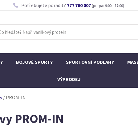
Potřebujete poradit?
777 760 007
(po-pá: 9:00 - 17:00)
KY
BOJOVÉ SPORTY
SPORTOVNÍ PODLAHY
MAS
VÝPRODEJ
ny
/
PROM-IN
ivy PROM-IN