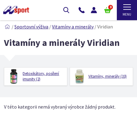
0
/
Sportovní výživa
/
Vitamíny a minerály
/
Viridian
Vitamíny a minerály Viridian
Detoxikátory, posílení
Vitamíny, minerály (33)
imunity (2)
V této kategorii nemá vybraný výrobce žádný produkt.