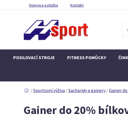
Doprava a platba
Kontakt
POSILOVACÍ STROJE
FITNESS POMŮCKY
ČIN
/
Sportovní výživa
/
Sacharidy a gainery
/
Gainer do
Gainer do 20% bílkov