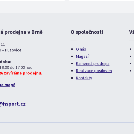
 prodejna v Brně
O společnosti
V
 11
O nás
o – Husovice
Magazín
 doba:
Kamenná prodejna
d 9:00 do 17:00 hod
Realizace posiloven
026 zavíráme prodejnu.
Kontakty
na mapě
@hsport.cz