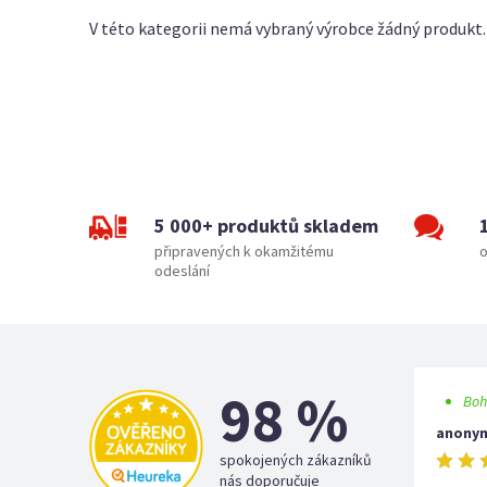
V této kategorii nemá vybraný výrobce žádný produkt.
5 000+ produktů skladem
připravených k okamžitému
o
odeslání
98 %
Boh
anony
spokojených zákazníků
nás doporučuje