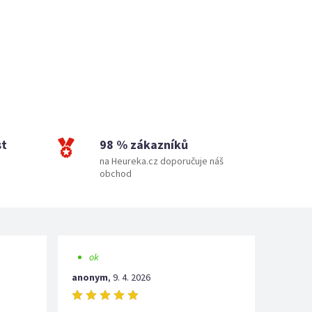
st
98 % zákazníků
na Heureka.cz doporučuje náš
obchod
ok
anonym
,
9. 4. 2026