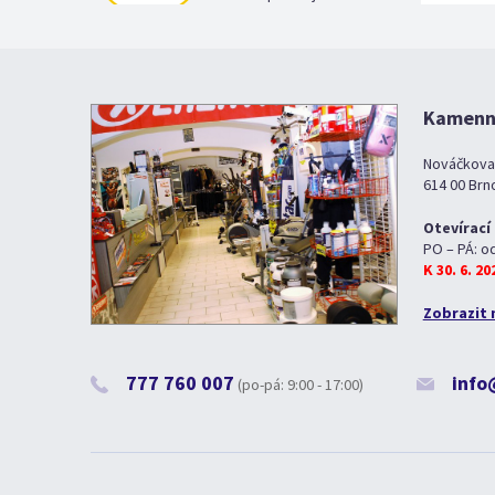
Kamenná
Nováčkova
614 00 Brn
Otevírací
PO – PÁ: o
K 30. 6. 2
Zobrazit 
777 760 007
info
(po-pá: 9:00 - 17:00)