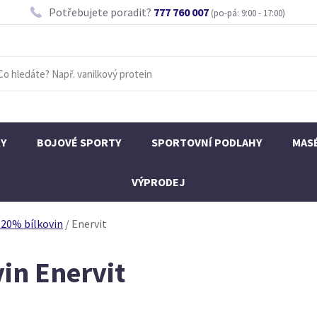
Potřebujete poradit?
777 760 007
(po-pá: 9:00 - 17:00)
KY
BOJOVÉ SPORTY
SPORTOVNÍ PODLAHY
MAS
VÝPRODEJ
 20% bílkovin
/
Enervit
in Enervit