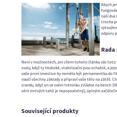
Abych jen
fungován
naší dva
trocha pr
vytoužen
odporu p
Rada 
Není v možnostech, ani cílem tohoto článku vás toto v
svaly, když ty hluboké, stabilizační jsou ochablé, a j
vaše první investice by neměla být pernamentka do fit
naučí všechny základy a připraví vaše tělo na zátěž. 
srandu, když on ve svém tréninku zvládne na bench 100
sérii mrtvých tahů je nepopsatelný), úplným začátečn
Související produkty