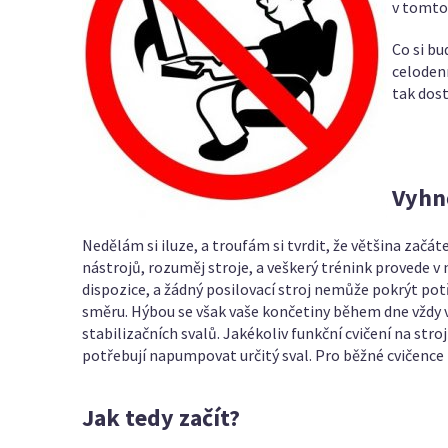
v tomto 
Co si bu
celodenn
tak dost
Vyhn
Nedělám si iluze, a troufám si tvrdit, že většina zač
nástrojů, rozuměj stroje, a veškerý trénink provede v
dispozice, a žádný posilovací stroj nemůže pokrýt po
směru. Hýbou se však vaše končetiny během dne vždy v
stabilizačních svalů. Jakékoliv funkční cvičení na str
potřebují napumpovat určitý sval. Pro běžné cvičenc
Jak tedy začít?