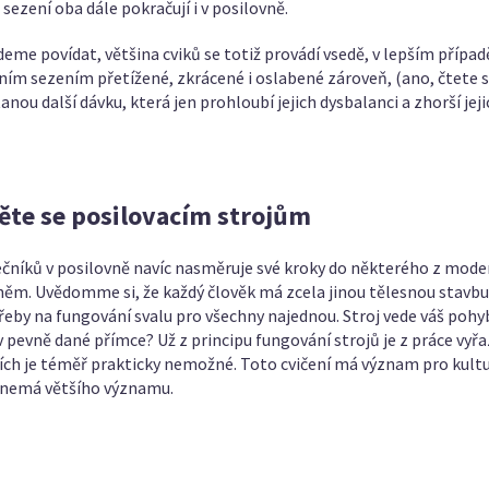
sezení oba dále pokračují i v posilovně.
deme povídat, většina cviků se totiž provádí vsedě, v lepším případě
ím sezením přetížené, zkrácené i oslabené zároveň, (ano, čtete s
anou další dávku, která jen prohloubí jejich dysbalanci a zhorší jej
ěte se posilovacím strojům
átečníků v posilovně navíc nasměruje své kroky do některého z mod
 něm. Uvědomme si, že každý člověk má zcela jinou tělesnou stavbu
třeby na fungování svalu pro všechny najednou. Stroj vede váš poh
 pevně dané přímce? Už z principu fungování strojů je z práce vyř
ojích je téměř prakticky nemožné. Toto cvičení má význam pro kultur
e nemá většího významu.