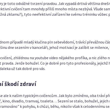
ry je toto odvážné tvrzení pravdou. Jak vypadá drtivá většina dne
fektivní cvičení tam mnohdy příliš mnoho místa nezbývá. Všude sam
ná zklamu?), tyto neefektivní zařízení ke svému tréninku vůbec
ednom případě mladý klučina pln sebevědomí, trávící převážnou část
šinu dne sezením v kanceláři, jehož motivací je zalíbit se milence
cvičení, zhlédnou na youtube video nějakého profíka, a nic zlého 
ýt pravda. Jenže bohužel. Co je dobré pro tyto profesionály, jejic
daleka už tak dobré pro vás.
í škodí zdraví
e ale k našim typickým cvičencům. Jak bylo zmíněno, oba tráví př
, kino, divadlo, tramvaj, toaleta… Sezení se stalo, bohužel, jejic
ramováno" k pohybu, k chůzi, běhu, nikoliv však k celodennímu se