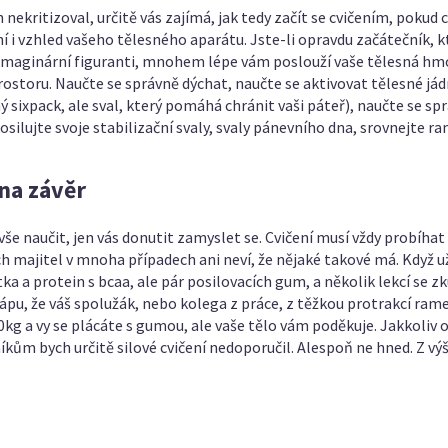
 nekritizoval, určitě vás zajímá, jak tedy začít se cvičením, pokud 
í i vzhled vašeho tělesného aparátu. Jste-li opravdu začátečník, 
 imaginární figuranti, mnohem lépe vám poslouží vaše tělesná hm
ostoru. Naučte se správně dýchat, naučte se aktivovat tělesné jádro
ý sixpack, ale sval, který pomáhá chránit vaši páteř), naučte se s
osilujte svoje stabilizační svaly, svaly pánevního dna, srovnejte 
na závěr
še naučit, jen vás donutit zamyslet se. Cvičení musí vždy probíhat
ejich majitel v mnoha případech ani neví, že nějaké takové má. Když 
ka a protein s bcaa, ale pár posilovacích gum, a několik lekcí se
Chápu, že váš spolužák, nebo kolega z práce, z těžkou protrakcí ra
kg a vy se plácáte s gumou, ale vaše tělo vám poděkuje. Jakkoliv os
íkům bych určitě silové cvičení nedoporučil. Alespoň ne hned. Z v