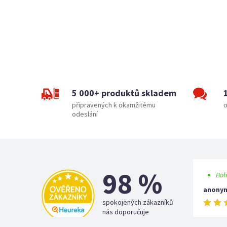
5 000+ produktů skladem
připravených k okamžitému
o
odeslání
98 %
Boh
anony
spokojených zákazníků
nás doporučuje