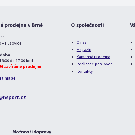
 prodejna v Brně
O společnosti
V
 11
O nás
o – Husovice
Magazín
 doba:
Kamenná prodejna
d 9:00 do 17:00 hod
Realizace posiloven
026 zavíráme prodejnu.
Kontakty
na mapě
@hsport.cz
Možnosti dopravy