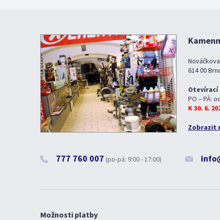
Kamenná
Nováčkova
614 00 Brn
Otevírací
PO – PÁ: o
K 30. 6. 2
Zobrazit 
777 760 007
info
(po-pá: 9:00 - 17:00)
Možnosti platby