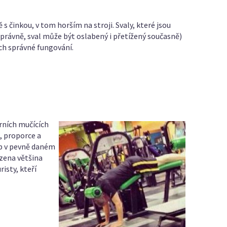
 s činkou, v tom horším na stroji. Svaly, které jsou
právně, sval může být oslabený i přetížený současně)
ich správné fungování.
erních mučících
, proporce a
yb v pevně daném
azena většina
isty, kteří