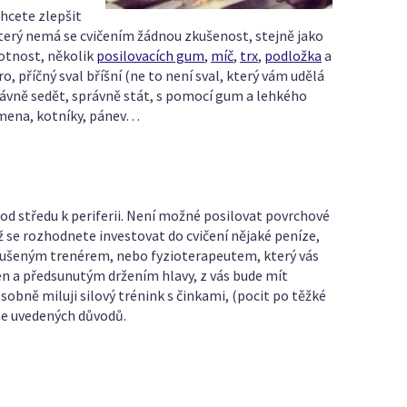
chcete zlepšit
který nemá se cvičením žádnou zkušenost, stejně jako
otnost, několik
posilovacích gum
,
míč
,
trx
,
podložka
a
, příčný sval bříšní (ne to není sval, který vám udělá
právně sedět, správně stát, s pomocí gum a lehkého
ramena, kotníky, pánev…
 od středu k periferii. Není možné posilovat povrchové
už se rozhodnete investovat do cvičení nějaké peníze,
 zkušeným trenérem, nebo fyzioterapeutem, který vás
men a předsunutým držením hlavy, z vás bude mít
obně miluji silový trénink s činkami, (pocit po těžké
ýše uvedených důvodů.