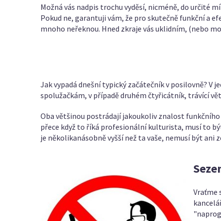
Možná vás nadpis trochu vyděsí, nicméně, do určité mí
Pokud ne, garantuji vám, že pro skutečně funkční a e
mnoho neřeknou. Hned zkraje vás uklidním, (nebo mož
Jak vypadá dnešní typický začátečník v posilovně? V j
spolužačkám, v případě druhém čtyřicátník, trávící vět
Oba většinou postrádají jakoukoliv znalost funkčního 
přece když to říká profesionální kulturista, musí to b
je několikanásobně vyšší než ta vaše, nemusí být ani z
Sezen
Vraťme s
kancelář
"naprog