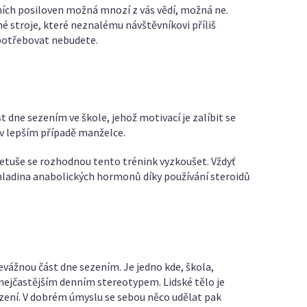
šních posiloven možná mnozí z vás vědí, možná ne.
é stroje, které neznalému návštěvníkovi příliš
 potřebovat nebudete.
 dne sezením ve škole, jehož motivací je zalíbit se
, v lepším případě manželce.
netuše se rozhodnou tento trénink vyzkoušet. Vždyť
hž hladina anabolických hormonů díky používání steroidů
evážnou část dne sezením. Je jedno kde, škola,
h nejčastějším denním stereotypem. Lidské tělo je
zení. V dobrém úmyslu se sebou něco udělat pak